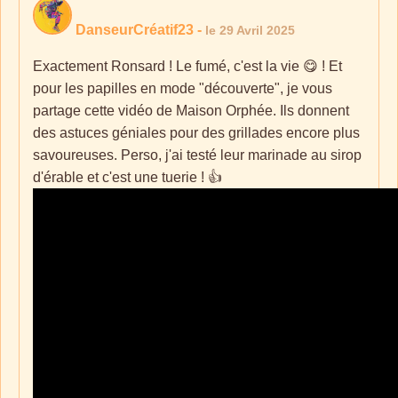
DanseurCréatif23
-
le 29 Avril 2025
Exactement Ronsard ! Le fumé, c'est la vie 😋 ! Et
pour les papilles en mode "découverte", je vous
partage cette vidéo de Maison Orphée. Ils donnent
des astuces géniales pour des grillades encore plus
savoureuses. Perso, j'ai testé leur marinade au sirop
d'érable et c'est une tuerie ! 👍